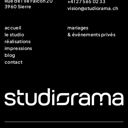
Rue de l'Ile Falcon 20
+41 27 565 02 33
3960 Sierre
vision@studiorama.ch
instagram
accueil
mariages
le studio
& événements privés
réalisations
impressions
blog
contact